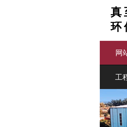
真
环
网
工