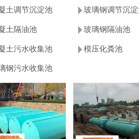
凝土调节沉淀池
玻璃钢调节沉淀
凝土隔油池
玻璃钢隔油池
凝土污水收集池
模压化粪池
璃钢污水收集池