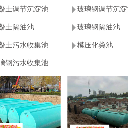
凝土调节沉淀池
玻璃钢调节沉淀
凝土隔油池
玻璃钢隔油池
凝土污水收集池
模压化粪池
璃钢污水收集池