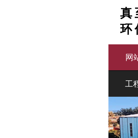
真
环
网
工